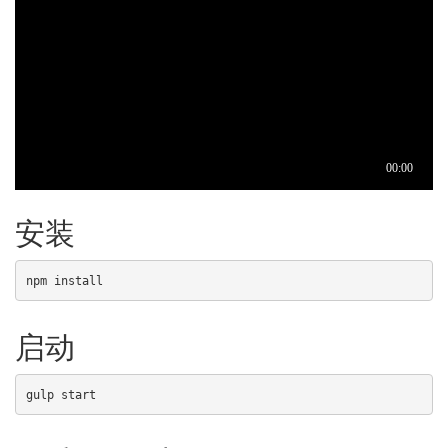
安装
npm install
启动
gulp start